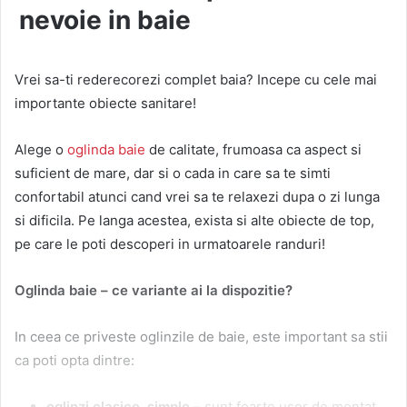
nevoie in baie
Vrei sa-ti rederecorezi complet baia? Incepe cu cele mai
importante obiecte sanitare!
Alege o
oglinda baie
de calitate, frumoasa ca aspect si
suficient de mare, dar si o cada in care sa te simti
confortabil atunci cand vrei sa te relaxezi dupa o zi lunga
si dificila. Pe langa acestea, exista si alte obiecte de top,
pe care le poti descoperi in urmatoarele randuri!
Oglinda baie – ce variante ai la dispozitie?
In ceea ce priveste oglinzile de baie, este important sa stii
ca poti opta dintre:
oglinzi clasice, simple –
sunt foarte usor de montat.