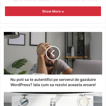
Nu trebuie sa gauresti peretele, pentru a le fixa si ai
Show More
la dispozitie o gama larga de dimensiuni, astfel incat
sa incadrezi oglinda perfect in spatiul pe care il ai;
oglinzi cu leduri incorporate –
moderne si eficiente,
aceste obiecte sunt deosebite. Pentru a te bucura de
leduri, trebuie sa conectezi oglinda la o sursa de
energie electrica, motiv pentru care trebuie sa tragi
un fir in perete special in acest sens;
oglinzi cu becuri –
cu aspect usor retro, aceste
obiecte sunt ideale pentru obtinerea unor machiaje
excelente, dar si pentru a avea grija de tenul tau.
Nu poti sa te autentifici pe serverul de gazduire
Cazi freestanding
WordPress? Iata cum sa rezolvi aceasta eroare!
Cazile freestanding sunt la mare cautare in prezent,
datorita tuturor beneficiilor pe care ti le pot oferi. De
exemplu, este bine sa stii ca poti monta un astfel de obiect