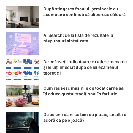
minunate, pe care sa le folosesti intotdeauna cu drag.
După stingerea focului, șemineele cu
acumulare continuă să elibereze căldură
Aloca-ti timp sa studiezi ofertele, iar apoi ia o decizie in
functie de cum consideri ca este cel mai bine pentru tine!
AI Search: de la lista de rezultate la
Date de contact:
răspunsuri sintetizate
E-mail:
andrei@lux-sanitary.ro
/
office@lux-sanitary.ro
De ce înveți indicatoarele rutiere mecanic
și le uiți imediat după ce iei examenul
Telefon: 0760 077 183
teoretic?
Cum reusesc mașinile de tocat carne sa
îți aduca gustul tradițional în farfurie
De ce unii câini se tem de ploaie, iar alții o
adoră ca pe o joacă?