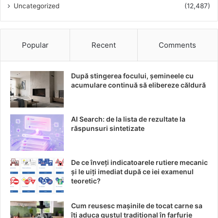
Uncategorized
(12,487)
sporită – testate în campane pilot și evaluări
industriale.
Cum să începi implementarea
Popular
Recent
Comments
Identifică aplicația
: mase plastice, vopsea, ambalaj
După stingerea focului, șemineele cu
alimentar sau prototip bijuterii.
acumulare continuă să elibereze căldură
Testează în pilot
: începe cu < 2%, observă parametri
precum vâscozitate, performanță termică, stabilitate.
AI Search: de la lista de rezultate la
Verifică compatibilitatea
: asigură-te că
răspunsuri sintetizate
echipamentele acceptă hidrogeluri (pompe, mixere).
Alege calitatea potrivită
: există variante pentru
industrie, cosmetică și alimentară – utile pentru
De ce înveți indicatoarele rutiere mecanic
și le uiți imediat după ce iei examenul
cerințe specifice.
teoretic?
Apropo, pentru opțiuni tehnice și selecție rapidă,
merită să arunci un ochi la oferta de
alginat de sodiu
.
Cum reusesc mașinile de tocat carne sa
îți aduca gustul tradițional în farfurie