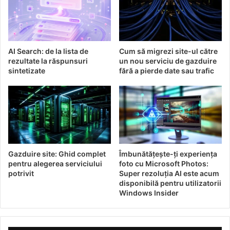
Stabilizarea sosurilor și gemurilor
Tehnici moderne, cum ar fi sferificarea moleculă
(trend în gastronomie moleculară)
AI Search: de la lista de
Cum să migrezi site-ul către
Siguranța alimentară e asigurată prin certificări
rezultate la răspunsuri
un nou serviciu de gazduire
precum FDA și EFSA, iar ingredientul este complet
sintetizate
fără a pierde date sau trafic
biodegradabil și neafectant asupra gustului.
Industria bijuteriilor și cosmeticele
de calitate
Prototipuri rapide cu matrițe flexibile (ideal pentru
turnare ceară/rășini)
Gazduire site: Ghid complet
Îmbunătățește-ți experiența
pentru alegerea serviciului
foto cu Microsoft Photos:
Creme și geluri cu texturi fine, fără separare ulei-apă
potrivit
Super rezoluția AI este acum
Am observat că unele laboratoare cosmetice renunță
disponibilă pentru utilizatorii
Windows Insider
la silicon în favoarea alginatului – avantaj: costuri mai
mici și compatibilitate extinsă cu echipamentele din
linie.