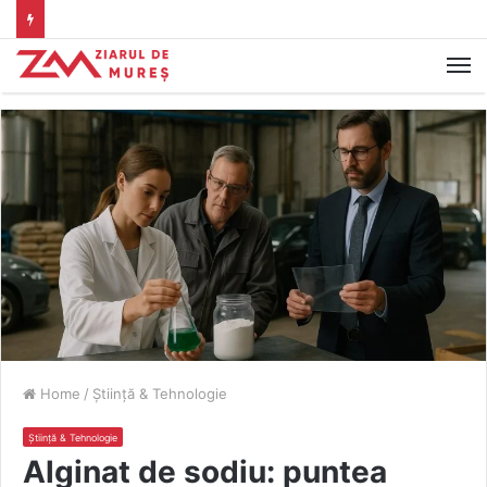
M
Home
/
Știință & Tehnologie
Știință & Tehnologie
Alginat de sodiu: puntea