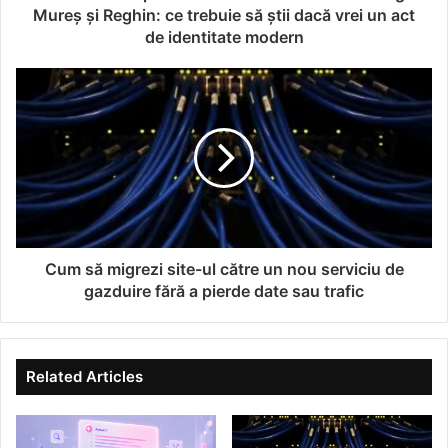
Mureș și Reghin: ce trebuie să știi dacă vrei un act
Aplicații în sectoare cheie
de identitate modern
Mase plastice și acoperiri industriale
Dispersie uniformă a pigmenților
Vâscozitate controlată
Rezistență la fisuri și tensiune termică
Am testat o formulă de vopsea auto cu adăugare de
alginat, iar defectele de suprafață au scăzut cu peste
12% – chiar și colegii s-au mirat!
Cum să migrezi site-ul către un nou serviciu de
Fabricarea alimentelor și siguranță
gazduire fără a pierde date sau trafic
alimentară
Alginatul contribuie la:
Related Articles
Formarea membranei protective pentru alimente
delicat ambalate