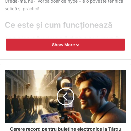
Crede-mă, nu-i vorba doar de hype – e o poveste tehnică
solidă și practică.
Ce este și cum funcționează
Alginatul de sodiu este un polizaharid natural, extras din
Show More
alge brune. Prin reacția cu ioni de calciu formează
hidrogeluri elastice, inertizate, ideale pentru multiple
industrii. Termeni asociați: biopolimer, hidrogel,
stabilizator natural.
Mi s-a întâmplat și mie să lansez un pilot cu materiale
plastice aditivizate – consistența era surprinzător de
omogenă, iar suprafețele mult mai netede. Stabilitatea
chimică și adaptabilitatea la echipamente precum
extrudere și mixere sunt motivele pentru care
profesioniștii îl apreciază.
Cerere record pentru buletine electronice la Târgu