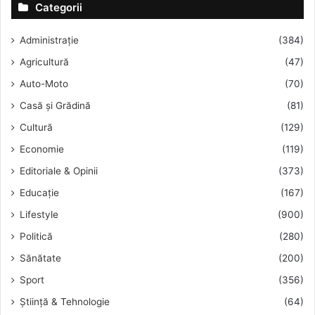
Categorii
Avantajele pentru afacerea ta
Administrație
(384)
Versatilitate multiplă
Agricultură
(47)
Se potrivește în procese existente (reactoare,
Auto-Moto
(70)
extrudere, mixere), fără modificări majore.
Casă și Grădină
(81)
Siguranță și conformitate
Cultură
(129)
Acceptat în industrii reglementate – alimentar,
Economie
(119)
farmaceutic, cosmetic.
Editoriale & Opinii
(373)
Eficiență economică
Folosit la < 3%, îmbunătățește semnificativ
Educație
(167)
proprietățile produsului fără costuri majore.
Lifestyle
(900)
Sustenabilitate
Politică
(280)
Obținut din resurse regenerabile, este biodegradabil
Sănătate
(200)
și prietenos cu mediu.
Sport
(356)
Performanță îmbunătățită
Știință & Tehnologie
(64)
Adherență mai bună, textură premium, protecție