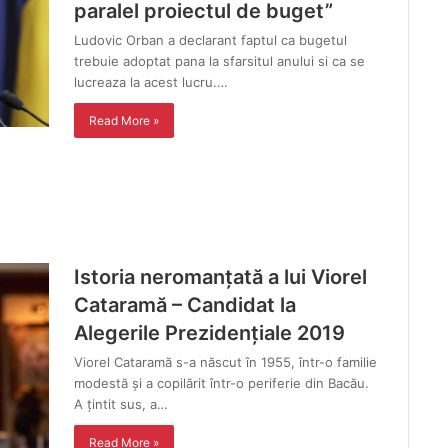
paralel proiectul de buget”
Ludovic Orban a declarant faptul ca bugetul
trebuie adoptat pana la sfarsitul anului si ca se
lucreaza la acest lucru.…
Read More »
Istoria neromanțată a lui Viorel
Cataramă – Candidat la
Alegerile Prezidențiale 2019
Viorel Cataramă s-a născut în 1955, într-o familie
modestă și a copilărit într-o periferie din Bacău.
A țintit sus, a…
Read More »