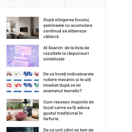
După stingerea focului,
șemineele cu acumulare
continuă să elibereze
căldură
AI Search: de la lista de
rezultate la răspunsuri
sintetizate
De ce înveți indicatoarele
rutiere mecanic și le uiți
imediat după ce iei
examenul teoretic?
Cum reusesc mașinile de
tocat carne sa îți aduca
gustul tradițional în
farfurie
De ce unii câini se tem de