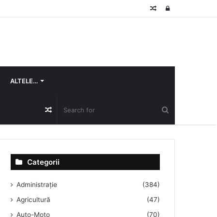
Random
Log
Article
In
ALTELE…
Random
Article
Categorii
Administrație
(384)
Agricultură
(47)
Auto-Moto
(70)