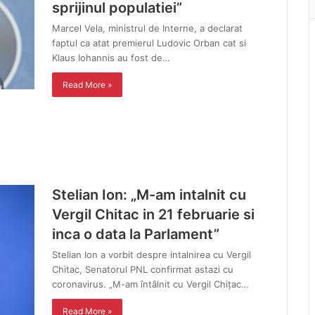
sprijinul populatiei”
Marcel Vela, ministrul de Interne, a declarat
faptul ca atat premierul Ludovic Orban cat si
Klaus Iohannis au fost de…
Read More »
Stelian Ion: „M-am intalnit cu
Vergil Chitac in 21 februarie si
inca o data la Parlament”
Stelian Ion a vorbit despre intalnirea cu Vergil
Chitac, Senatorul PNL confirmat astazi cu
coronavirus. „M-am întâlnit cu Vergil Chițac…
Read More »