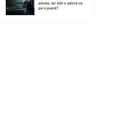
ploaie, iar alții o adoră ca
pe o joacă?