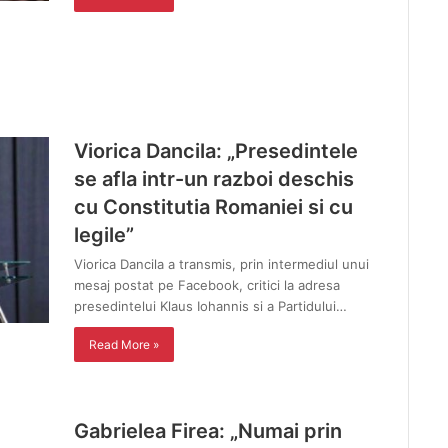
Viorica Dancila: „Presedintele
se afla intr-un razboi deschis
cu Constitutia Romaniei si cu
legile”
Viorica Dancila a transmis, prin intermediul unui
mesaj postat pe Facebook, critici la adresa
presedintelui Klaus Iohannis si a Partidului…
Read More »
Gabrielea Firea: „Numai prin