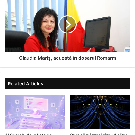
una de melamină. Imediat ce am semnat contractele a
apărut această necessitate pentru că Azomureș avea
camere de comandă separate pentru fiecare instalație și a
fost nevoie să le unificăm pentru a avea mult mai ușor
control al acestora. Contractorii noștrii au implementat
DCS-ul, controlul electronic al proceselor și aceste
procese vor fi conduse de aici, din această încăpere”, a
Claudia Mariş, acuzată în dosarul Romarm
prezentat Vasile Stan proiectul finalizat.
Related Articles
Fiecare instalație va fi operată de către trei operatori, ceea
ce va însemna 12 operatori pe fiecare tură care vor lucre în
patru schimburi.
“Instalațiile erau înainte controlate pneumatic, acum s-a
trecut la electronic, deci a necesitat o pregătire a
operatorilor foarte bună, pentru că, într-adevăr, este ceva