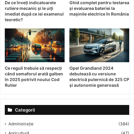
de redresare
De ce înveți indicatoarele
Ghid complet pentru testarea
rutiere mecanic și le uiți
și evaluarea bateriei la
Pentru a depăși obstacolele actuale, Hyundai a prioritizat
imediat după ce iei examenul
mașinile electrice în România
teoretic?
câteva direcții strategice care sunt menite să
îmbunătățească perspectivele viitoare. Compania
intenționează să se concentreze pe inovație tehnologică,
digitalizare și tranziția către vehicule ecologice.
Investiții în tehnologie și
sustenabilitate
Ce reguli trebuie să respecți
Opel Grandland 2024
când semaforul arată galben
debutează cu versiune
în 2025 potrivit noului Cod
electrică puternică de 325 CP
În pofida provocărilor, Hyundai și-a asumat un angajament
Rutier
și autonomie generoasă
clar față de vehiculele electrice și soluțiile de mobilitate
sustenabilă. Planurile includ lansarea de noi modele
electrice și dezvoltarea infrastructurii necesare pentru a
Categorii
sprijini această tranziție ecologică. Totodată, îmbunătățirea
eficienței energetice și reducerea emisiilor reprezintă
Administrație
(384)
priorități esențiale pentru viitor.
Agricultură
(47)