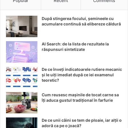
Popular
Recent
Comments
Hyundai, ca orice alt lider dintr-o industrie extrem de
competitivă, consideră adaptabilitatea și inovația drept
După stingerea focului, șemineele cu
pilonii principali ai strategiei sale de redresare. Deși
acumulare continuă să elibereze căldură
provocările trimestrelor recente nu pot fi neglijate,
perspectivismul companiei se bazează pe înțelegerea
profundă a pieței și pe capacitatea de a anticipa trendurile
AI Search: de la lista de rezultate la
viitoare.
răspunsuri sintetizate
Implicațiile pe termen lung asupra pieței sunt
De ce înveți indicatoarele rutiere mecanic
semnificative. Tranziția către vehicule electrice și eco-
și le uiți imediat după ce iei examenul
sustenabile nu doar că va redefini imaginea Hyundai, dar
teoretic?
va modela și viitorul mobilității în întreaga lume. Printr-o
abordare proactivă și o determinare de fier, Hyundai este
Cum reusesc mașinile de tocat carne sa
îți aduca gustul tradițional în farfurie
pregătită să navigheze printre obstacolele imediate și să
își reconsolideze poziția de lider tehnologic inovator.
De ce unii câini se tem de ploaie, iar alții o
Acest scenariu complex servește drept exemplu elocvent
adoră ca pe o joacă?