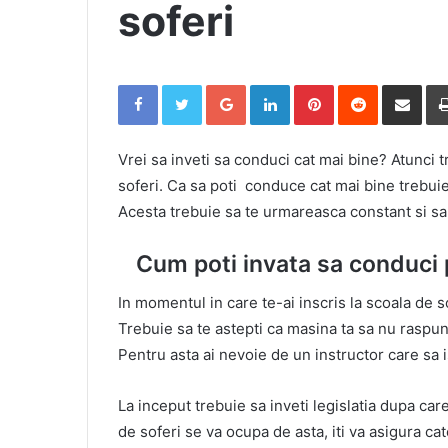
soferi
Facebook
Twitter
Google+
LinkedIn
Pinterest
Reddit
Share via Email
Vrei sa inveti sa conduci cat mai bine? Atunci tr
soferi. Ca sa poti conduce cat mai bine trebuie
Acesta trebuie sa te urmareasca constant si sa i
Cum poti invata sa conduci p
In momentul in care te-ai inscris la scoala de s
Trebuie sa te astepti ca masina ta sa nu raspu
Pentru asta ai nevoie de un instructor care sa i
La inceput trebuie sa inveti legislatia dupa care 
de soferi se va ocupa de asta, iti va asigura ca