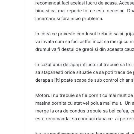
recomandat faci acelasi lucru de acasa. Acce
bine si cat mai repede tot ce este necesar. Do
incercare si fara nicio problema.
In ceea ce priveste condusul trebuie sa ai grij
va invata cum sa faci astfel incat sa mergi cu m
drumul va fi destul de greoi si din aceasta cau
In cazul unui derapaj intructorul trebuie sa te
sa stapanesti orice situatie ca sa poti trece de
derapa si iti poate scapa de sub control chiar si 
Motorul nu trebuie sa fie pornit cu mai mult de
masina pornita cu atat vei polua mai mult. Un al
merge la ora de condus trebuie sa bei cafea, ca
este recomandat sa conduci dupa ce ai petrecu
Nu lua medicamente care te fac somnoros si inc