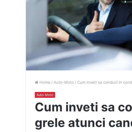
Home
/
Auto-Moto
/
Cum inveti sa conduci in condi
Auto-Moto
Cum inveti sa co
grele atunci can