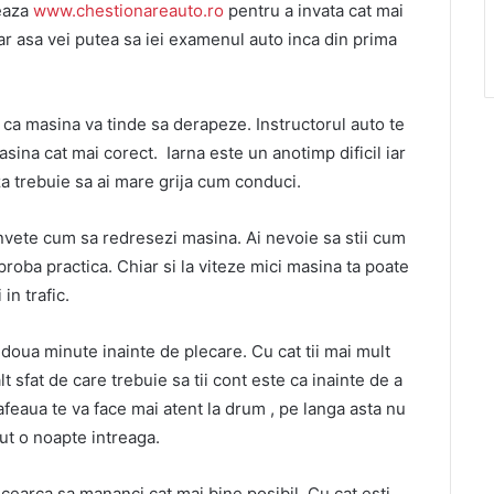
seaza
www.chestionareauto.ro
pentru a invata cat mai
ar asa vei putea sa iei examenul auto inca din prima
a ca masina va tinde sa derapeze. Instructorul auto te
asina cat mai corect. Iarna este un anotimp dificil iar
za trebuie sa ai mare grija cum conduci.
 invete cum sa redresezi masina. Ai nevoie sa stii cum
 proba practica. Chiar si la viteze mici masina ta poate
in trafic.
 doua minute inainte de plecare. Cu cat tii mai mult
t sfat de care trebuie sa tii cont este ca inainte de a
feaua te va face mai atent la drum , pe langa asta nu
t o noapte intreaga.
earca sa mananci cat mai bine posibil. Cu cat esti