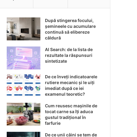
După stingerea focului,
șemineele cu acumulare
continuă să elibereze
căldură
AI Search: de la lista de
rezultate la răspunsuri
sintetizate
De ce înveți indicatoarele
rutiere mecanic și le uiți
imediat după ce iei
examenul teoretic?
Cum reusesc mașinile de
tocat carne sa îți aduca
gustul tradițional în
farfurie
De ce unii câini se tem de