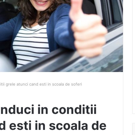
tii grele atunci cand esti in scoala de soferi
nduci in conditii
d esti in scoala de