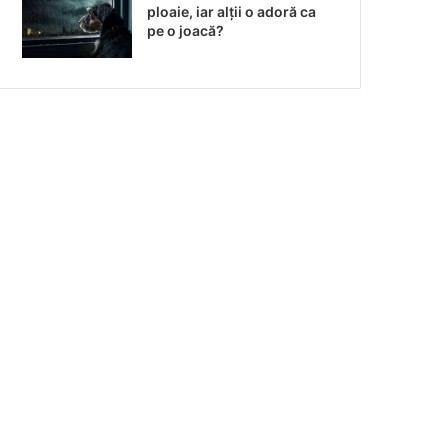
ploaie, iar alții o adoră ca
pe o joacă?