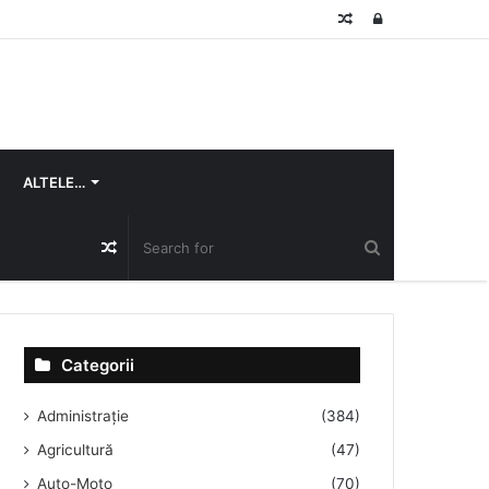
Random
Log
Article
In
ALTELE…
Random
Article
Categorii
Administrație
(384)
Agricultură
(47)
Auto-Moto
(70)