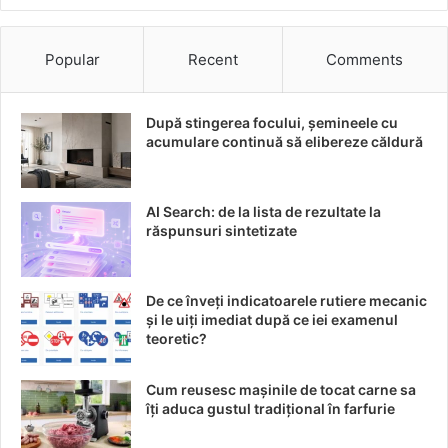
cu precizie cererea și oferta reprezintă un avantaj
competitiv semnificativ.
Popular
Recent
Comments
Concluzie: O piață auto în plină
După stingerea focului, șemineele cu
transformare
acumulare continuă să elibereze căldură
Utilizarea inteligenței artificiale în achiziționarea de
vehicule rulate este o tendință care continuă să crească,
AI Search: de la lista de rezultate la
răspunsuri sintetizate
având un impact semnificativ asupra pieței auto. Carvana
și CarMax sunt exemple de companii care nu doar că au
adoptat AI-ul, dar și cu ajutorul lui modelează viitorul
De ce înveți indicatoarele rutiere mecanic
vânzărilor auto. Într-o lume în care schimbările sunt
și le uiți imediat după ce iei examenul
inevitabile, rămâne de văzut cum vor evolua aceste
teoretic?
tehnologii și ce alte surprize ne mai rezervă inovația
tehnologică.
Cum reusesc mașinile de tocat carne sa
îți aduca gustul tradițional în farfurie