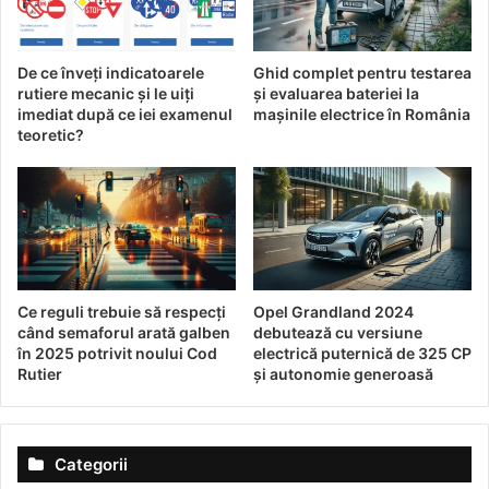
Transformările aduse de inteligența artificială în procesul
de achiziție auto sunt numeroase și variate. Iată câteva
De ce înveți indicatoarele
Ghid complet pentru testarea
dintre principalele avantaje pe care le resimt consumatorii:
rutiere mecanic și le uiți
și evaluarea bateriei la
imediat după ce iei examenul
mașinile electrice în România
teoretic?
Personalizare și recomandări precise:
Algoritmii AI
analizează comportamentele de cumpărare și oferă
sugestii adaptate.
Transparența prețurilor:
Tehnologia AI facilitează
accesul la informații detaliate despre prețuri și
tendințe de piață.
Ce reguli trebuie să respecți
Opel Grandland 2024
Optimizarea procesului de achiziție:
Cu ajutorul AI,
când semaforul arată galben
debutează cu versiune
timpul necesar pentru identificarea și cumpărarea
în 2025 potrivit noului Cod
electrică puternică de 325 CP
Rutier
și autonomie generoasă
unui vehicul este semnificativ redus.
Provocările aduse de
Categorii
implementarea AI