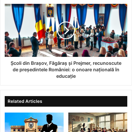
Un alt avantaj al sistemelor de acces cu cartelă este
capacitatea lor de a îmbunătăți gestionarea prezenței
elevilor. Tradiționala metodă a catalogului, cu implicațiile
sale de timp și eroare umană, este înlocuită de un sistem
digital care oferă date exacte și în timp real. Profesorii și
personalul administrativ economisesc timp prețios, care
poate fi redirecționat către activități educaționale mai
valoroase.
Școli din Brașov, Făgăraș și Prejmer, recunoscute
de președintele României: o onoare națională în
Implementarea acestor sisteme contribuie, de asemenea,
educație
la reducerea absenteismului, elevii fiind mai conștienți de
responsabilitatea lor. Conform unui studiu derulat de
Universitatea din Texas, prezența elevilor a crescut cu
Related Articles
până la 10% după introducerea sistemelor electronice de
monitorizare.
Funcționalități suplimentare: