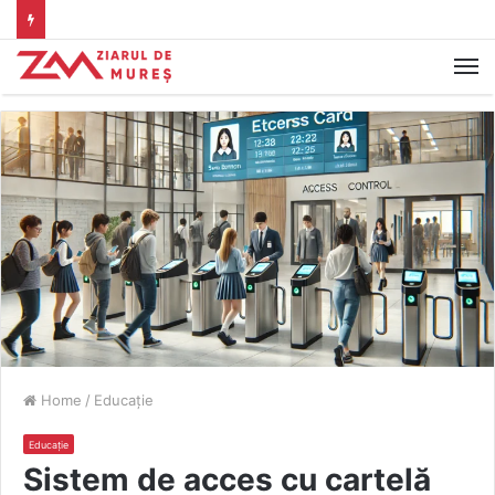
M
Home
/
Educație
Educație
Sistem de acces cu cartelă