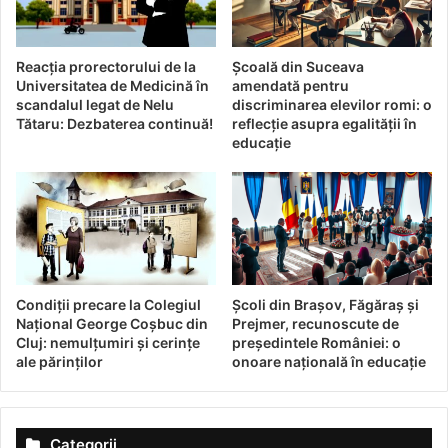
Mai mult decât un simplu
control al accesului
Reacția prorectorului de la
Școală din Suceava
Universitatea de Medicină în
amendată pentru
Un aspect care nu trebuie neglijat este versatilitatea
scandalul legat de Nelu
discriminarea elevilor romi: o
Tătaru: Dezbaterea continuă!
reflecție asupra egalității în
acestor tehnologii. Sistemele moderne de acces cu cartelă
educație
nu se limitează doar la controlul prezenței și securitate.
Acestea pot integra aplicații suplimentare, transformându-
se într-un instrument multifuncțional:
Portofel electronic
: Elevii pot folosi cartelele pentru
a efectua plăți în cantina școlii sau pentru a
Condiții precare la Colegiul
Școli din Brașov, Făgăraș și
achiziționa materiale necesare studiului.
Național George Coșbuc din
Prejmer, recunoscute de
Bibliotecă digitală
: Accesul la resursele bibliotecii
Cluj: nemulțumiri și cerințe
președintele României: o
ale părinților
onoare națională în educație
poate fi gestionat eficient prin utilizarea cartelelor,
eliminând procedurile birocratice.
Gestionarea sălilor de clasă
: Sistemele pot
Categorii