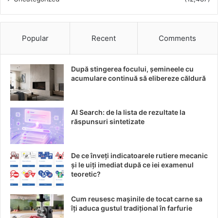
Recomandări pentru o
implementare de succes
Popular
Recent
Comments
După analizarea tuturor beneficiilor și obstacolelor, devine
evident că succesul implementării sistemului de acces cu
După stingerea focului, șemineele cu
cartelă depinde de câțiva factori esențiali:
acumulare continuă să elibereze căldură
Evaluarea nevoilor școlii
: Înainte de implementare,
evaluarea specifică a nevoilor școlii și a resurselor
AI Search: de la lista de rezultate la
disponibile este crucială.
răspunsuri sintetizate
Implicarea părinților și elevilor
: Transparența și
comunicarea deschisă vor facilita acceptarea acestei
De ce înveți indicatoarele rutiere mecanic
schimbări tehnologice.
și le uiți imediat după ce iei examenul
teoretic?
Colaborarea cu experți
: Alegerea unui furnizor cu
experiență în implementarea tehnologiilor de
Cum reusesc mașinile de tocat carne sa
securitate educaționale este vitală pentru asigurarea
îți aduca gustul tradițional în farfurie
succesului pe termen lung.