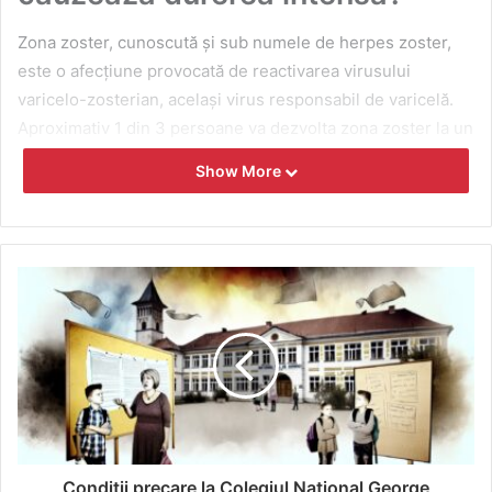
Zona zoster, cunoscută și sub numele de herpes zoster,
este o afecțiune provocată de reactivarea virusului
varicelo-zosterian, același virus responsabil de varicelă.
Aproximativ 1 din 3 persoane va dezvolta zona zoster la un
moment dat în viață, iar riscul crește odată cu vârsta,
Show More
conform
Centrelor pentru Controlul și Prevenirea Bolilor
.
Simptomele și impactul asupra vieții
de zi cu zi
Arsurile, mâncărimile și durerile acute sunt semnele
distinctive ale zonei zoster. Acestea pot afecta calitatea
somnului și capacitatea de concentrare, generând stres
emoțional. De fapt, studiile arată că până la 20% dintre
pacienți continuă să aibă dureri chiar și după vindecarea
leziunilor cutanate, condiție denumită nevralgie
Condiții precare la Colegiul Național George
postherpetică.