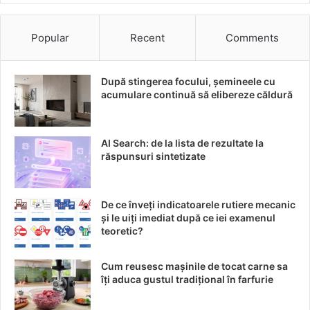
Aplicați comprese reci pentru a calma zonele
Popular
Recent
Comments
inflamate.
Mențineți pielea curată și uscată pentru a preveni
După stingerea focului, șemineele cu
infecțiile secundare.
acumulare continuă să elibereze căldură
Consultați un medic specialist pentru a discuta
opțiunile de tratament adecvate.
AI Search: de la lista de rezultate la
răspunsuri sintetizate
Concluzie: Un viitor fără durere
Tratamentul inovativ cu anticorpi monoclonali reprezintă
De ce înveți indicatoarele rutiere mecanic
un progres semnificativ în gestionarea zonei zoster. Cu
și le uiți imediat după ce iei examenul
ajutorul acestuia, mulți pacienți își pot revendica viața de zi
teoretic?
cu zi, eliberându-se de povara durerii. Pe măsură ce
cercetările avansează, rămâne o prioritate să ne informăm
Cum reusesc mașinile de tocat carne sa
îți aduca gustul tradițional în farfurie
și să accesăm noile tehnologii medicale disponibile, cu
speranța unui viitor în care disconfortul cauzat de zona