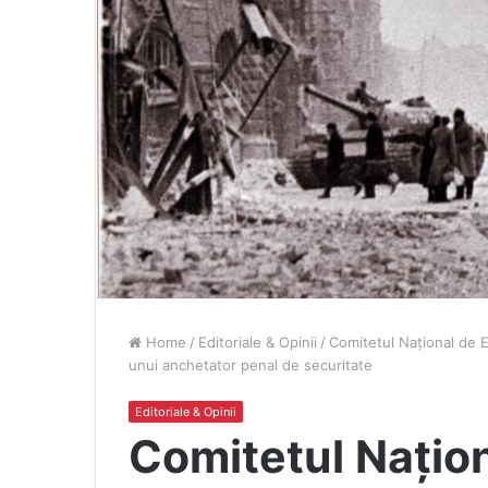
Home
/
Editoriale & Opinii
/
Comitetul Național de E
unui anchetator penal de securitate
Editoriale & Opinii
Comitetul Națion