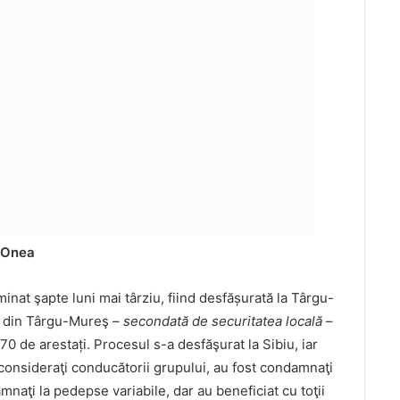
a Onea
inat şapte luni mai târziu, fiind desfășurată la Târgu-
lă din Târgu-Mureş –
secondată de securitatea locală
–
70 de arestați. Procesul s-a desfăşurat la Sibiu, iar
consideraţi conducătorii grupului, au fost condamnaţi
amnaţi la pedepse variabile, dar au beneficiat cu toţii