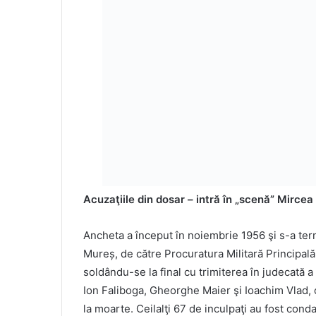
Acuzaţiile din dosar – intră în „scenă” Mirce
Ancheta a început în noiembrie 1956 şi s-a term
Mureș, de către Procuratura Militară Principa
soldându-se la final cu trimiterea în judecată a 
Ion Faliboga, Gheorghe Maier şi Ioachim Vlad, 
la moarte. Ceilalţi 67 de inculpaţi au fost cond