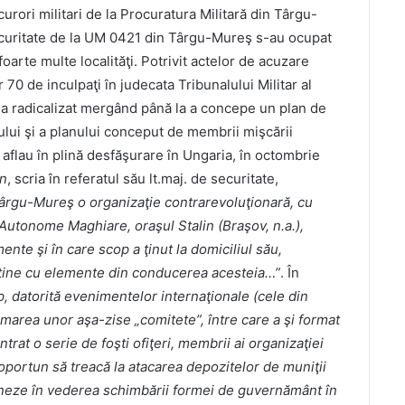
urori militari de la Procuratura Militară din Târgu-
ecuritate de la UM 0421 din Târgu-Mureş s-au ocupat
oarte multe localităţi. Potrivit actelor de acuzare
r 70 de inculpaţi în judecata Tribunalului Militar al
 s-a radicalizat mergând până la a concepe un plan de
lui şi a planului conceput de membrii mişcării
aflau în plină desfăşurare în Ungaria, în octombrie
an
, scria în referatul său lt.maj. de securitate,
Târgu-Mureş o organizaţie contrarevoluţionară, cu
ii Autonome Maghiare, oraşul Stalin (Braşov, n.a.),
ente şi în care scop a ţinut la domiciliul său,
estine cu elemente din conducerea acesteia…”
. În
p, datorită evenimentelor internaţionale (cele din
rmarea unor aşa-zise „comitete”, între care a şi format
trat o serie de foşti ofiţeri, membrii ai organizaţiei
oportun să treacă la atacarea depozitelor de muniţii
ioneze în vederea schimbării formei de guvernământ în