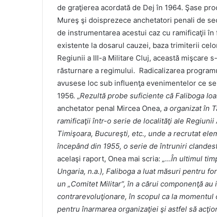
de graţierea acordată de Dej în 1964. Şase proc
Mureş şi doisprezece anchetatori penali de s
de instrumentarea acestui caz cu ramificaţii în f
existente la dosarul cauzei, baza trimiterii celo
Regiunii a III-a Militare Cluj, această mişcare
răsturnare a regimului. Radicalizarea programu
avusese loc sub influenţa evenimentelor ce se 
1956. „
Rezultă probe suficiente că Faliboga Io
anchetator penal Mircea Onea,
a organizat în 
ramificaţii într-o serie de localităţi ale Regiun
Timişoara, Bucureşti, etc., unde a recrutat elem
începând din 1955, o serie de întruniri cland
acelaşi raport, Onea mai scria:
„…În ultimul tim
Ungaria, n.a.), Faliboga a luat măsuri pentru fo
un „Comitet Militar”, în a cărui componenţă au in
contrarevoluţionare, în scopul ca la momentul 
pentru înarmarea organizaţiei şi astfel să acţ