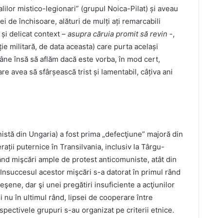
alilor mistico-legionari” (grupul Noica-Pilat) și aveau
ei de închisoare, alături de mulți ați remarcabili
t și delicat context –
asupra căruia promit să revin
-,
ie militară, de data aceasta) care purta același
e însă să aflăm dacă este vorba, în mod cert,
e avea să sfârșească trist și lamentabil, câțiva ani
stă din Ungaria) a fost prima „defecţiune” majoră din
ții puternice în Transilvania, inclusiv la Târgu-
ând mişcări ample de protest anticomuniste, atât din
 Insuccesul acestor mişcări s-a datorat în primul rând
eşene, dar şi unei pregătiri insuficiente a acţiunilor
 nu în ultimul rând, lipsei de cooperare între
espectivele grupuri s-au organizat pe criterii etnice.