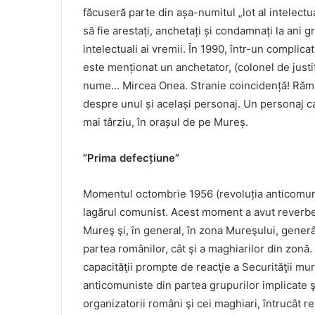
făcuseră parte din așa-numitul „lot al intelectu
să fie arestați, anchetați și condamnați la ani gr
intelectuali ai vremii. În 1990, într-un complica
este menționat un anchetator, (colonel de justiț
nume… Mircea Onea. Stranie coincidență! Rămân
despre unul și același personaj. Un personaj car
mai târziu, în orașul de pe Mureș.
”Prima defecțiune”
Momentul octombrie 1956 (revoluția anticomuni
lagărul comunist. Acest moment a avut reverbera
Mureş şi, în general, în zona Mureşului, gener
partea românilor, cât şi a maghiarilor din zonă.
capacităţii prompte de reacţie a Securităţii mur
anticomuniste din partea grupurilor implicate şi
organizatorii români şi cei maghiari, întrucât r