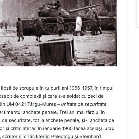
lipsă de scrupule în tulburii ani 1956-1957, în timpul
sebit de complexă și care s-a soldat cu zeci de
e din UM 0421 Târgu-Mureș –
unitate de securitate
rtimentul anchete penale. Trei ani mai târziu, în
de securitate, tot la anchete penale, și-l ancheta pe
 și critic literar. În ianuarie 1960 făcea același lucru
scriitor și critic literar. Paleologu și Steinhard