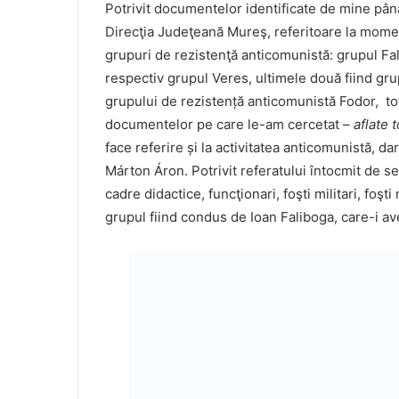
Potrivit documentelor identificate de mine pân
Direcţia Judeţeană Mureş, referitoare la momen
grupuri de rezistenţă anticomunistă: grupul F
respectiv grupul Veres, ultimele două fiind gru
grupului de rezistență anticomunistă Fodor, tot
documentelor pe care le-am cercetat –
aflate 
face referire și la activitatea anticomunistă, 
Márton Áron. Potrivit referatului întocmit de s
cadre didactice, funcţionari, foşti militari, foşt
grupul fiind condus de Ioan Faliboga, care-i a