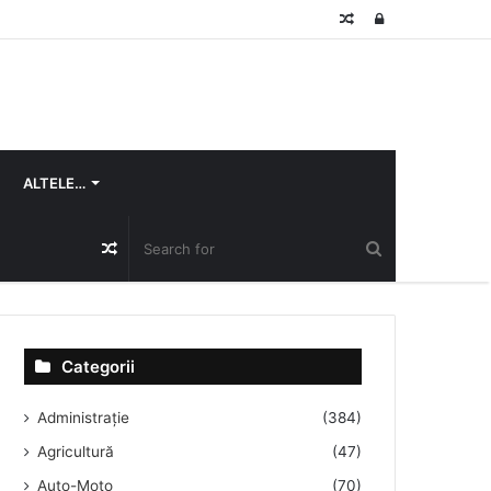
Random
Log
Article
In
ALTELE…
Random
Article
Categorii
Administrație
(384)
Agricultură
(47)
Auto-Moto
(70)