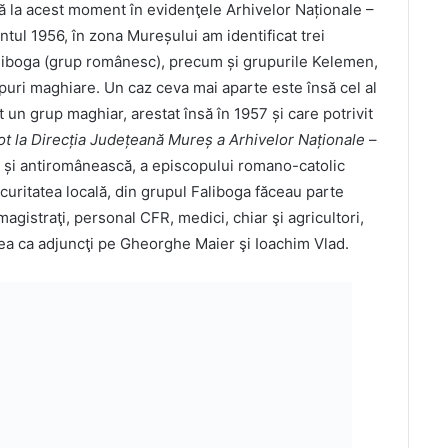
ă la acest moment în evidenţele Arhivelor Naționale –
tul 1956, în zona Mureșului am identificat trei
aliboga (grup românesc), precum și grupurile Kelemen,
puri maghiare. Un caz ceva mai aparte este însă cel al
 un grup maghiar, arestat însă în 1957 și care potrivit
tot la Direcția Județeană Mureș a Arhivelor Naționale
–
dar și antiromânească, a episcopului romano-catolic
ecuritatea locală, din grupul Faliboga făceau parte
i magistraţi, personal CFR, medici, chiar şi agricultori,
vea ca adjuncţi pe Gheorghe Maier şi Ioachim Vlad.