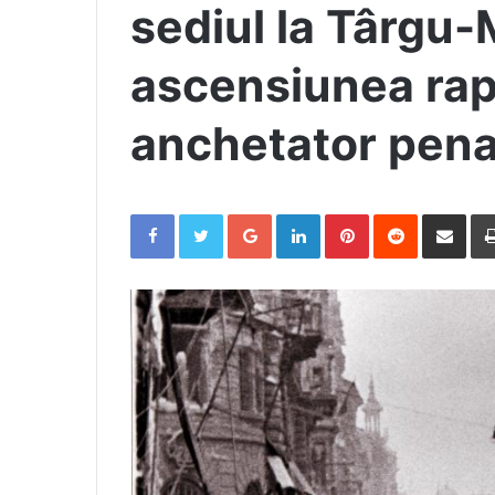
sediul la Târgu-
ascensiunea rap
anchetator pena
Facebook
Twitter
Google+
LinkedIn
Pinterest
Reddit
Share via Email