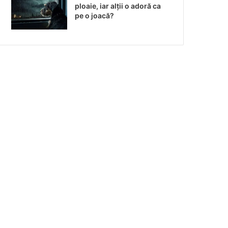
ploaie, iar alții o adoră ca
pe o joacă?