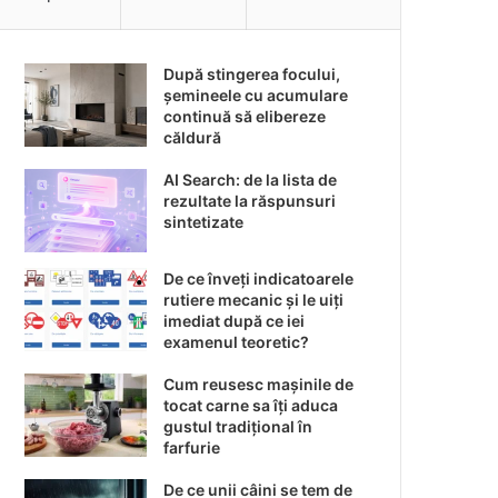
După stingerea focului,
șemineele cu acumulare
continuă să elibereze
căldură
AI Search: de la lista de
rezultate la răspunsuri
sintetizate
De ce înveți indicatoarele
rutiere mecanic și le uiți
imediat după ce iei
examenul teoretic?
Cum reusesc mașinile de
tocat carne sa îți aduca
gustul tradițional în
farfurie
De ce unii câini se tem de