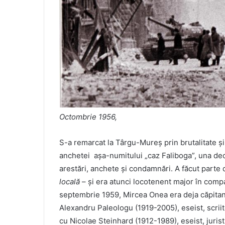
Octombrie 1956,
S-a remarcat la Târgu-Mureș prin brutalitate și 
anchetei așa-numitului „caz Faliboga”, una deo
arestări, anchete și condamnări. A făcut part
locală
– și era atunci locotenent major în compa
septembrie 1959, Mircea Onea era deja căpitan 
Alexandru Paleologu (1919-2005), eseist, scriitor
cu Nicolae Steinhard (1912-1989), eseist, jurist, 