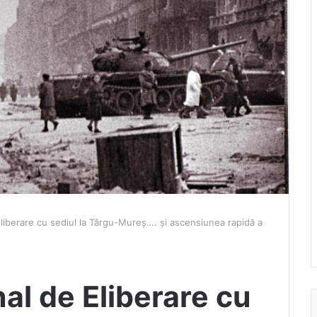
liberare cu sediul la Târgu-Mureș…. și ascensiunea rapidă a
al de Eliberare cu