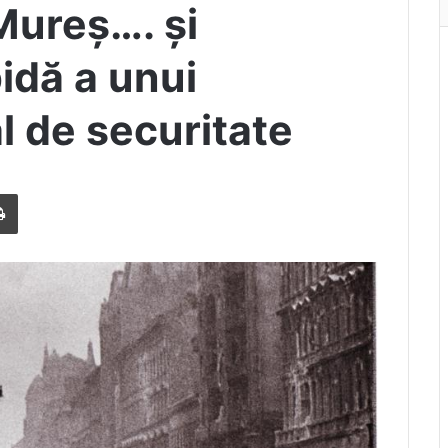
Mureș…. și
idă a unui
l de securitate
Print