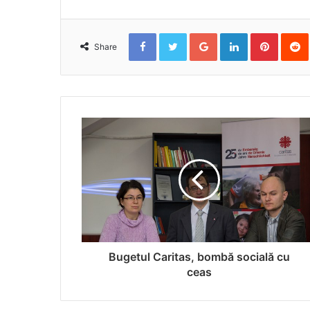
Facebook
Twitter
Google+
LinkedIn
Pinterest
Re
Share
Bugetul Caritas, bombă socială cu
ceas