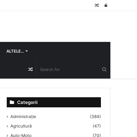
Random
Log
Article
In
ALTELE…
Random
Article
Categorii
Administrație
(384)
Agricultură
(47)
Auto-Moto
(70)