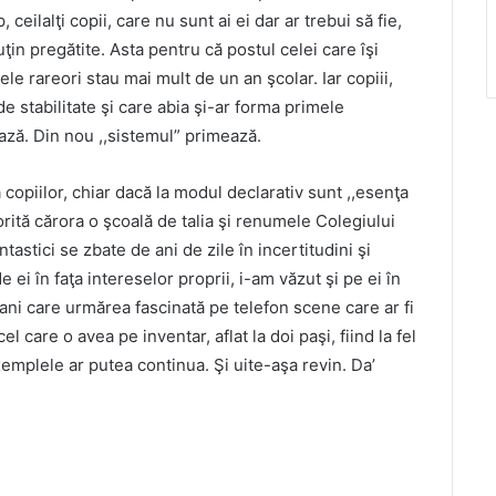
 ceilalţi copii, care nu sunt ai ei dar ar trebui să fie,
ţin pregătite. Asta pentru că postul celei care îşi
ele rareori stau mai mult de un an şcolar. Iar copiii,
e stabilitate şi care abia şi-ar forma primele
ază. Din nou ,,sistemul” primează.
 copiilor, chiar dacă la modul declarativ sunt ,,esenţa
rită cărora o şcoală de talia şi renumele Colegiului
ntastici se zbate de ani de zile în incertitudini şi
e ei în faţa intereselor proprii, i-am văzut şi pe ei în
 ani care urmărea fascinată pe telefon scene care ar fi
 care o avea pe inventar, aflat la doi paşi, fiind la fel
exemplele ar putea continua. Şi uite-aşa revin. Da’