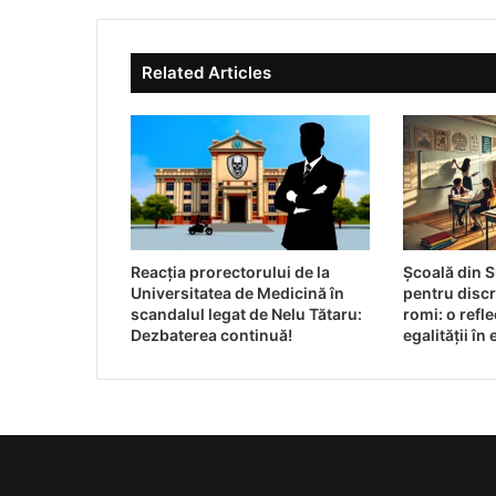
Related Articles
Reacția prorectorului de la
Școală din 
Universitatea de Medicină în
pentru discr
scandalul legat de Nelu Tătaru:
romi: o refl
Dezbaterea continuă!
egalității în