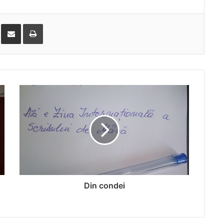
ddit
Share via Email
Print
Din condei