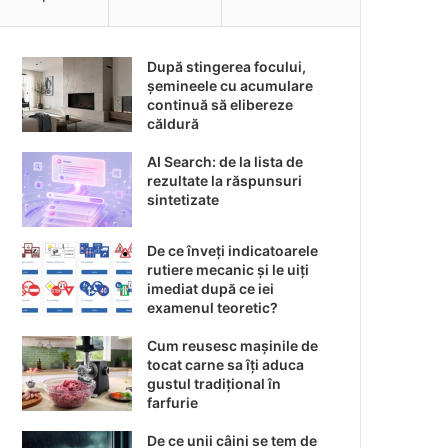
După stingerea focului,
șemineele cu acumulare
continuă să elibereze
căldură
AI Search: de la lista de
rezultate la răspunsuri
sintetizate
De ce înveți indicatoarele
rutiere mecanic și le uiți
imediat după ce iei
examenul teoretic?
Cum reusesc mașinile de
tocat carne sa îți aduca
gustul tradițional în
farfurie
De ce unii câini se tem de