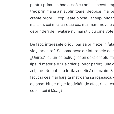
pentru primul, stând acasă cu anii. În acest timp,
trec prin mâna a n suplinitoare, deobicei mai pu
creşte propriul copil este blocat, iar suplinitoar
mai ales cei mici care au cea mai mare nevoie d
deprinderi de învăţare nu mai ştiu cu cine vote
De fapt, interesele oricui par să primeze în faţa
vieţii noastre”. Să pomenesc de interesele dato
,,Unirea”, cu un colectiv şi copii de-a dreptul fa
lipsuri materiale? Ba chiar şi onor părinţii uită d
acţiune. Nu pot uita fetiţa angelică de maxim 8
făcut şi cea mai hârşită matroană să roşească, cel
de absorbit de nişte festivităţi de afaceri. Iar 
copiii, cui îi lăsaţi?