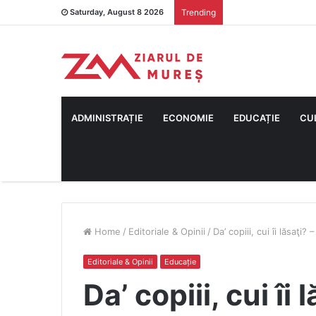
Saturday, August 8 2026
Trending
ADMINISTRAȚIE
ECONOMIE
EDUCAȚIE
CU
Home
/
Editoriale & Opinii
/
Da’ copiii, cui îi lăsaţi?
Editoriale & Opinii
Educație
Da’ copiii, cui îi 