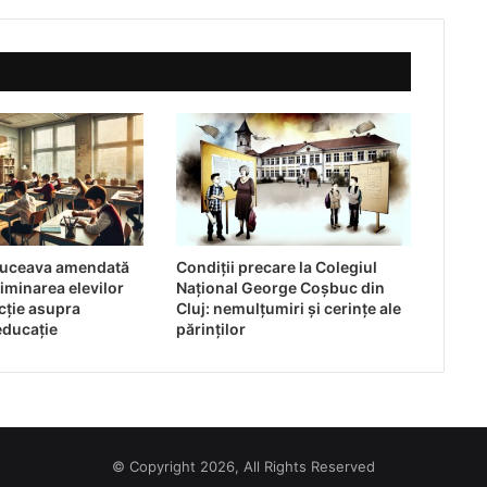
Suceava amendată
Condiții precare la Colegiul
iminarea elevilor
Național George Coșbuc din
ecție asupra
Cluj: nemulțumiri și cerințe ale
 educație
părinților
© Copyright 2026, All Rights Reserved