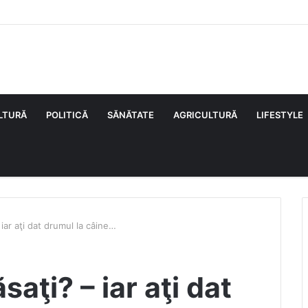
LTURĂ
POLITICĂ
SĂNĂTATE
AGRICULTURĂ
LIFESTYLE
 – iar aţi dat drumul la câine…
lăsaţi? – iar aţi dat