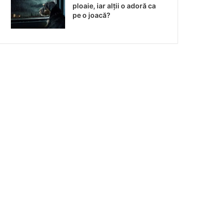
ploaie, iar alții o adoră ca
pe o joacă?