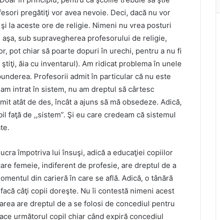
fesori pregătiţi vor avea nevoie. Deci, dacă nu vor
i şi la aceste ore de religie. Nimeni nu vrea posturi
nu-i aşa, sub supravegherea profesorului de religie,
or, pot chiar să poarte dopuri în urechi, pentru a nu fi
 ( ştiţi, ăia cu inventarul). Am ridicat problema în unele
punderea. Profesorii admit în particular că nu este
am intrat în sistem, nu am dreptul să cârtesc
imit atât de des, încât a ajuns să mă obsedeze. Adică,
bil faţă de ,,sistem”. Şi eu care credeam că sistemul
te.
ucra împotriva lui însuşi, adică a educaţiei copiilor
ecare femeie, indiferent de profesie, are dreptul de a
omentul din carieră în care se află. Adică, o tânără
facă câţi copii doreşte. Nu îi contestă nimeni acest
oarea are dreptul de a se folosi de concediul pentru
 face următorul copil chiar când expiră concediul