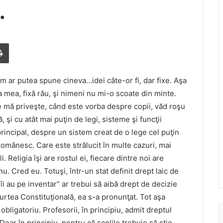
…
Print
m ar putea spune cineva…idei câte-or fi, dar fixe. Aşa
 a mea, fixă rău, şi nimeni nu mi-o scoate din minte.
e mă priveşte, când este vorba despre copii, văd roşu
, şi cu atât mai puţin de legi, sisteme şi funcţii
rincipal, despre un sistem creat de o lege cel puţin
românesc. Care este strălucit în multe cazuri, mai
. Religia îşi are rostul ei, fiecare dintre noi are
u. Cred eu. Totuşi, într-un stat definit drept laic de
,,îi au pe inventar” ar trebui să aibă drept de decizie
Curtea Constituţională, ea s-a pronunţat. Tot aşa
obligatoriu. Profesorii, în principiu, admit dreptul
Doar în principiu, pentru că şcolile trebuie să ştie