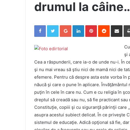
drumul la câine
Facebook
Twitter
Google+
LinkedIn
Pinterest
Reddit
Share via Email
Cu
şi
Cea a răspunderii, care ia-o de unde nu-i. În c
şi nu mai vreau să ştiu nici de mamă nici de tată
efemere. Pentru că despre asta este vorba în p
năucă şi care o pune în aplicare. Învăţământul 
puţin în cele în care nu. Cum e cu religia în şcoli
dreptul să creadă sau nu, să fie practicant sau n
Constituţie, copiii şi cu siguranţă părinţii care 
asupra acestui subiect delicat. În ce priveşte 
sistemul de educaţie. Adică opţional să fie, dar 
elevilor de a frecventa sau nu orele de religie. 