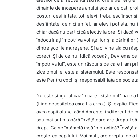
dinainte de începerea anului şcolar de câţi pro
posturi desfiinţate, toţi elevii trebuiesc înscriş
desfiinţate, de nici un fel. Iar elevii pot sta, 
chiar dacă nu participă efectiv la ore. Şi dacă v
îndoctrinaţi împotriva voinţei lor şi a părinţilor
dintre şcolile mureşene. Şi aici vine aia cu răs
corect. Şi de ce nu ridică vocea? ,,Devreme ce 
împotriva lui”, este un răspuns pe care l-am pr
zice omul, el este al sistemului. Este responsa
este Pentru copii şi responsabil faţă de societa
Nu este singurul caz în care ,,sistemul” pare a l
(fiind necesitatea care l-a creat). Şi explic. Fi
avea copii atunci când doreşte, indiferent de m
sau mai puţin tânără învăţătoare are dreptul să 
drept. Ce se întâmplă însă în practică? Învăţăt
creşterea copilului. Mai mult, are dreptul de a